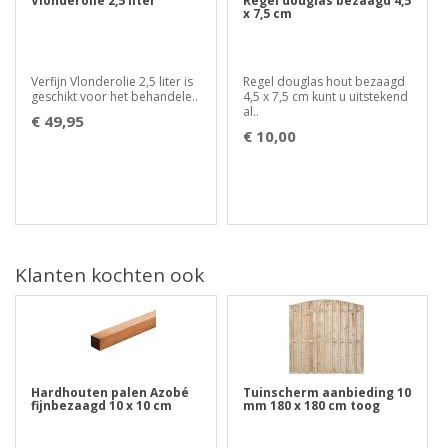
Vlonderolie 2,5 liter
Regel douglas bezaagd 4,5
x 7,5 cm
Verfijn Vlonderolie 2,5 liter is
Regel douglas hout bezaagd
geschikt voor het behandele..
4,5 x 7,5 cm kunt u uitstekend
al..
€ 49,95
€ 10,00
Klanten kochten ook
Hardhouten palen Azobé
Tuinscherm aanbieding 10
fijnbezaagd 10 x 10 cm
mm 180 x 180 cm toog