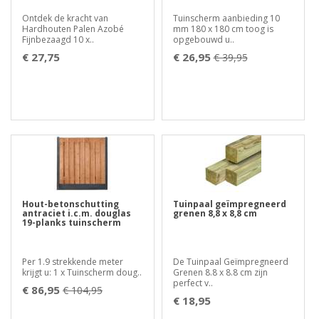
Ontdek de kracht van
Tuinscherm aanbieding 10
Hardhouten Palen Azobé
mm 180 x 180 cm toog is
Fijnbezaagd 10 x..
opgebouwd u..
€ 27,75
€ 26,95
€ 39,95
Hout-betonschutting
Tuinpaal geïmpregneerd
antraciet i.c.m. douglas
grenen 8,8 x 8,8 cm
19-planks tuinscherm
Per 1.9 strekkende meter
De Tuinpaal Geïmpregneerd
krijgt u: 1 x Tuinscherm doug..
Grenen 8.8 x 8.8 cm zijn
perfect v..
€ 86,95
€ 104,95
€ 18,95