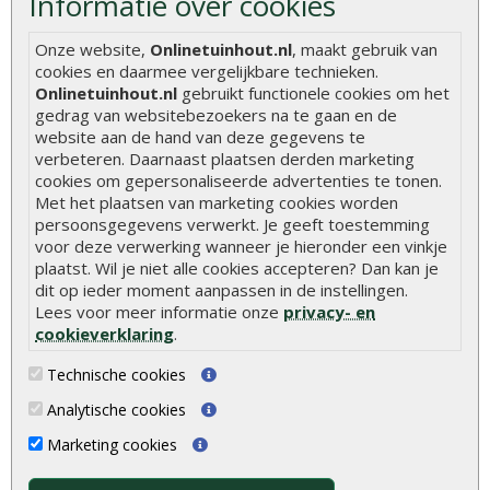
Informatie over cookies
Hoe betonpaal plaatsen
Onze website,
Onlinetuinhout.nl
, maakt gebruik van
Hoe schutting plaatsen
cookies en daarmee vergelijkbare technieken.
Onlinetuinhout.nl
gebruikt functionele cookies om het
De 9 beste tuinschermen van Onlinetuinhout.nl
gedrag van websitebezoekers na te gaan en de
website aan de hand van deze gegevens te
Stijlvolle houtsoorten voor in de tuin
verbeteren. Daarnaast plaatsen derden marketing
Duurzame tuin
cookies om gepersonaliseerde advertenties te tonen.
Met het plaatsen van marketing cookies worden
Welke palen voor een schapenhek
persoonsgegevens verwerkt. Je geeft toestemming
voor deze verwerking wanneer je hieronder een vinkje
Alle populaire categorieën
plaatst. Wil je niet alle cookies accepteren? Dan kan je
dit op ieder moment aanpassen in de instellingen.
Tuinhout
Tuindeuren
Lees voor meer informatie onze
privacy- en
cookieverklaring
.
Schutting
Tuinschermen
Vlonderplanken
Schuttingplanken
Technische cookies
Tuinpalen
Steigerplanken
Analytische cookies
Tuinhekken
Douglas hout
Marketing cookies
Tuinhuizen
Rabatdelen