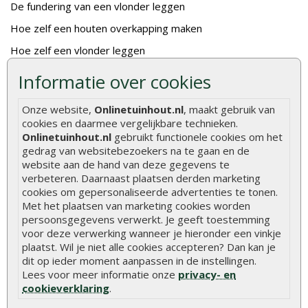
De fundering van een vlonder leggen
Hoe zelf een houten overkapping maken
Hoe zelf een vlonder leggen
Hoe betonpaal plaatsen
Informatie over cookies
Hoe schutting plaatsen
Onze website,
Onlinetuinhout.nl
, maakt gebruik van
De 9 beste tuinschermen van Onlinetuinhout.nl
cookies en daarmee vergelijkbare technieken.
Onlinetuinhout.nl
gebruikt functionele cookies om het
Stijlvolle houtsoorten voor in de tuin
gedrag van websitebezoekers na te gaan en de
Duurzame tuin
website aan de hand van deze gegevens te
verbeteren. Daarnaast plaatsen derden marketing
Welke palen voor een schapenhek
cookies om gepersonaliseerde advertenties te tonen.
Met het plaatsen van marketing cookies worden
persoonsgegevens verwerkt. Je geeft toestemming
Alle populaire categorieën
voor deze verwerking wanneer je hieronder een vinkje
Tuinhout
Tuindeuren
plaatst. Wil je niet alle cookies accepteren? Dan kan je
dit op ieder moment aanpassen in de instellingen.
Schutting
Tuinschermen
Lees voor meer informatie onze
privacy- en
cookieverklaring
.
Vlonderplanken
Schuttingplanken