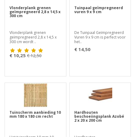
Vlonderplank grenen
Tuinpaal geïmpregneerd
geïmpregneerd 2,8 x 14,5 x
vuren 9 x 9 cm
300 cm
Vlonderplank grenen
De Tuinpaal Geïmpregneerd
geïmpregneerd 2,8 x 14,5 x
Vuren 9 x 9 cm is perfect voor
300 cm wordt ..
het..
€ 14,50
€ 10,25
€ 12,50
Tuinscherm aanbieding 10
Hardhouten
mm 180 x 180 cm recht
beschoeiingsplank Azobé
2 x 20 x 200 cm