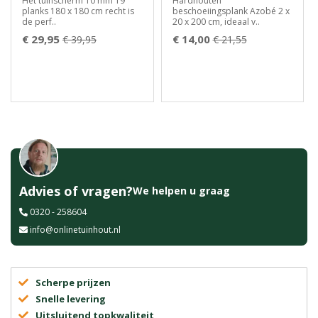
Het tuinscherm 10 mm 19
Hardhouten
planks 180 x 180 cm recht is
beschoeiingsplank Azobé 2 x
de perf..
20 x 200 cm, ideaal v..
€ 29,95
€ 14,00
€ 39,95
€ 21,55
Advies of vragen?
We helpen u graag
0320 - 258604
info@onlinetuinhout.nl
Scherpe prijzen
Snelle levering
Uitsluitend topkwaliteit