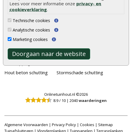
Lees voor meer informatie onze
privacy- en
Schutting
Tuinschermen
cookieverklaring
.
Vlonderplanken
Schuttingplanken
Technische cookies
Tuinpalen
Steigerplanken
Analytische cookies
Tuinhekken
Douglas hout
Marketing cookies
Tuinhuizen
Rabatdelen
Doorgaan naar de website
Blokhutten
Aanbiedingen
Overkappingen
Merken
Hout beton schutting
Stormschade schutting
Onlinetuinhout.nl ©2026
8.9
/
10
|
2040
waarderingen
Algemene Voorwaarden
|
Privacy Policy
|
Cookies
|
Sitemap
Tuinafsluitingen
|
Vlonderplanken
|
Tuinpanelen
|
Terrasplanken