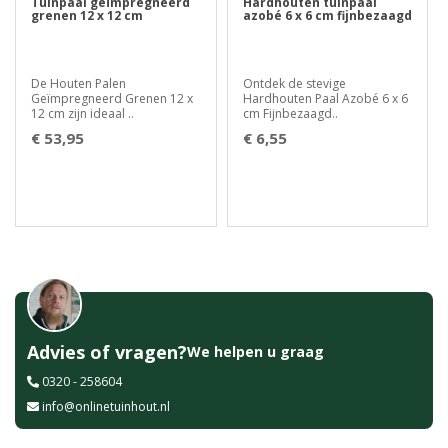
Tuinpaal geïmpregneerd
Hardhouten tuinpaal
grenen 12 x 12 cm
azobé 6 x 6 cm fijnbezaagd
De Houten Palen
Ontdek de stevige
Geïmpregneerd Grenen 12 x
Hardhouten Paal Azobé 6 x 6
12 cm zijn ideaal ..
cm Fijnbezaagd..
€ 53,95
€ 6,55
Advies of vragen?
We helpen u graag
0320 - 258604
info@onlinetuinhout.nl