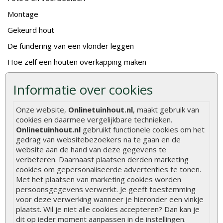
Montage
Gekeurd hout
De fundering van een vlonder leggen
Hoe zelf een houten overkapping maken
Hoe zelf een vlonder leggen
Informatie over cookies
Hoe betonpaal plaatsen
Onze website,
Onlinetuinhout.nl
, maakt gebruik van
Hoe schutting plaatsen
cookies en daarmee vergelijkbare technieken.
De 9 beste tuinschermen van Onlinetuinhout.nl
Onlinetuinhout.nl
gebruikt functionele cookies om het
gedrag van websitebezoekers na te gaan en de
Stijlvolle houtsoorten voor in de tuin
website aan de hand van deze gegevens te
verbeteren. Daarnaast plaatsen derden marketing
Duurzame tuin
cookies om gepersonaliseerde advertenties te tonen.
Welke palen voor een schapenhek
Met het plaatsen van marketing cookies worden
persoonsgegevens verwerkt. Je geeft toestemming
voor deze verwerking wanneer je hieronder een vinkje
Alle populaire categorieën
plaatst. Wil je niet alle cookies accepteren? Dan kan je
Tuinhout
Tuindeuren
dit op ieder moment aanpassen in de instellingen.