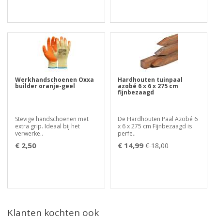
Werkhandschoenen Oxxa
Hardhouten tuinpaal
builder oranje-geel
azobé 6 x 6 x 275 cm
fijnbezaagd
Stevige handschoenen met
De Hardhouten Paal Azobé 6
extra grip. Ideaal bij het
x 6 x 275 cm Fijnbezaagd is
verwerke..
perfe..
€ 2,50
€ 14,99
€ 18,00
Klanten kochten ook