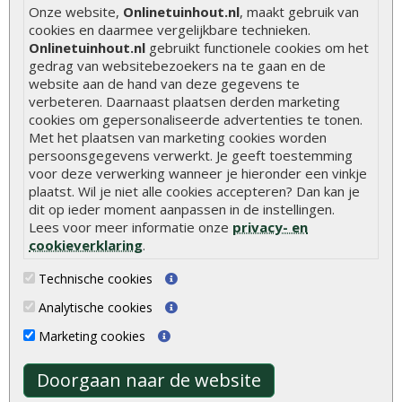
Onze website,
Onlinetuinhout.nl
, maakt gebruik van
Hoe betonpaal plaatsen
cookies en daarmee vergelijkbare technieken.
Hoe schutting plaatsen
Onlinetuinhout.nl
gebruikt functionele cookies om het
gedrag van websitebezoekers na te gaan en de
De 9 beste tuinschermen van Onlinetuinhout.nl
website aan de hand van deze gegevens te
Stijlvolle houtsoorten voor in de tuin
verbeteren. Daarnaast plaatsen derden marketing
cookies om gepersonaliseerde advertenties te tonen.
Duurzame tuin
Met het plaatsen van marketing cookies worden
persoonsgegevens verwerkt. Je geeft toestemming
Welke palen voor een schapenhek
voor deze verwerking wanneer je hieronder een vinkje
plaatst. Wil je niet alle cookies accepteren? Dan kan je
Alle populaire categorieën
dit op ieder moment aanpassen in de instellingen.
Lees voor meer informatie onze
privacy- en
Tuinhout
Tuindeuren
cookieverklaring
.
Schutting
Tuinschermen
Technische cookies
Vlonderplanken
Schuttingplanken
Analytische cookies
Tuinpalen
Steigerplanken
Marketing cookies
Tuinhekken
Douglas hout
Tuinhuizen
Rabatdelen
Doorgaan naar de website