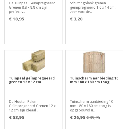
De Tuinpaal Geïmpregneerd
Schuttingplank grenen
Grenen 8.8 x 8.8 cm zijn
geïmpregneerd 1,6 x 14 cm,
perfect v..
zeer voorde..
€ 18,95
€ 3,20
Tuinpaal geïmpregneerd
Tuinscherm aanbieding 10
grenen 12 x 12 cm
mm 180 x 180 cm toog
De Houten Palen
Tuinscherm aanbieding 10
Geïmpregneerd Grenen 12 x
mm 180 x 180 cm toog is
12 cm zijn ideaal ..
opgebouwd u..
€ 53,95
€ 26,95
€ 39,95