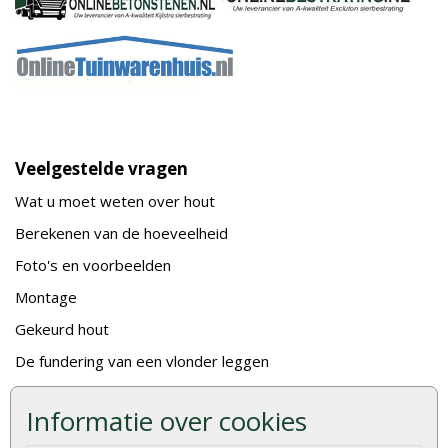
Veelgestelde vragen
Wat u moet weten over hout
Berekenen van de hoeveelheid
Foto's en voorbeelden
Montage
Gekeurd hout
De fundering van een vlonder leggen
Hoe zelf een houten overkapping maken
Informatie over cookies
Hoe zelf een vlonder leggen