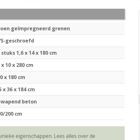
roen geïmpregneerd grenen
VS-geschroefd
 stuks 1,6 x 14 x 180 cm
 x 10 x 280 cm
0 x 180 cm
5 x 36 x 184 cm
ewapend beton
0/200 cm
unieke eigenschappen. Lees alles over de