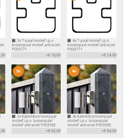
3x
T-paal motief i.p.v.
4x
T-paal motief i.p.v.
iet
tussenpaal motief antraciet
tussenpaal motief antraciet
P003771
P003771
,00
+€ 18,00
+€ 24,00
3x
4x
l
3x
Kabeldoorvoerpaal
4x
Kabeldoorvoerpaal
motief i.p.v. tussenpaal
motief i.p.v. tussenpaal
motief antraciet P003585
motief antraciet P003585
,00
+€ 63,00
+€ 84,00