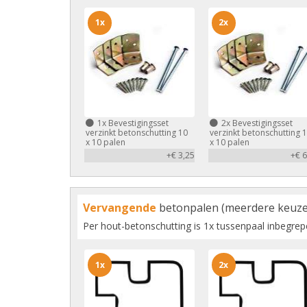
1x
2x
1x
Bevestigingsset
2x
Bevestigingsset
verzinkt betonschutting 10
verzinkt betonschutting 
x 10 palen
x 10 palen
+€ 3,25
+€ 6
Vervangende
betonpalen (meerdere keuze
Per hout-betonschutting is 1x tussenpaal inbegre
1x
2x