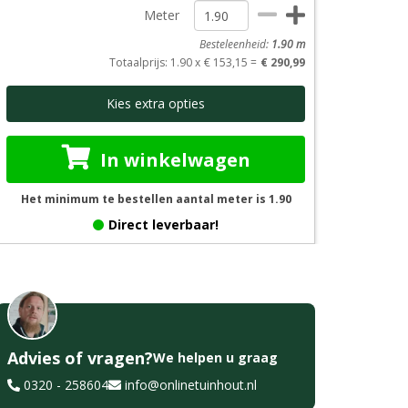
Meter
Besteleenheid:
1.90
m
Totaalprijs
: 1.90 x
€ 153,15 =
€ 290,99
Kies extra opties
In winkelwagen
Het minimum te bestellen aantal meter is 1.90
Direct leverbaar!
Advies of vragen?
We helpen u graag
0320 - 258604
info@onlinetuinhout.nl