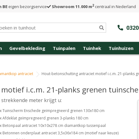
2
n BE
eigen bezorgservice
Showroom 11.000 m
centraal in Nederland
0320
n
Gevelbekleding
Tuinpalen
Tuinhek
Tuinhuizen
amantkop antraciet
Hout-betonschutting antraciet motief i.c.m. 21-planks 
 motief i.c.m. 21-planks grenen tuinsch
9 strekkende meter krijgt u:
 x Tuinscherm Enschede geïmpregneerd grenen 130x180 cm
 x Afdeklat geïmpregneerd grenen 3-planks 180 cm
 x Betonpaal antraciet 10x10x278 cm diamantkop tussenpaal
 x Betonnen onderplaat antraciet 3,5x36x184 cm (motief naar keuze)