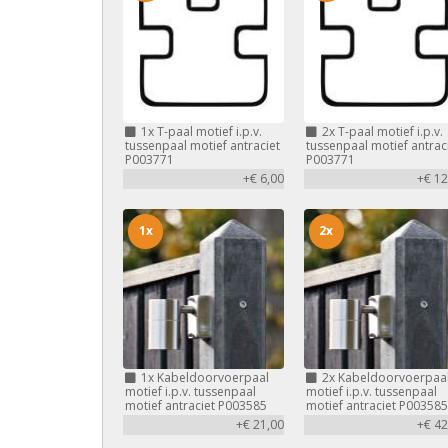
1x
T-paal motief i.p.v.
2x
T-paal motief i.p.v.
tussenpaal motief antraciet
tussenpaal motief antrac
P003771
P003771
+€ 6,00
+€ 12
1x
2x
1x
Kabeldoorvoerpaal
2x
Kabeldoorvoerpaa
motief i.p.v. tussenpaal
motief i.p.v. tussenpaal
motief antraciet P003585
motief antraciet P003585
+€ 21,00
+€ 42