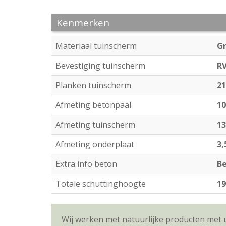
Kenmerken
Materiaal tuinscherm
G
Bevestiging tuinscherm
R
Planken tuinscherm
21
Afmeting betonpaal
10
Afmeting tuinscherm
13
Afmeting onderplaat
3,
Extra info beton
B
Totale schuttinghoogte
19
Wij werken met natuurlijke producten met 