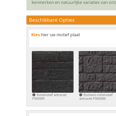
kenmerken en natuurlijke variaties van on
Beschikbare Opties
Kies
hier uw motief plaat
Rotsmotief antraciet
Romeins rotsmotief
P003691
antraciet P003696