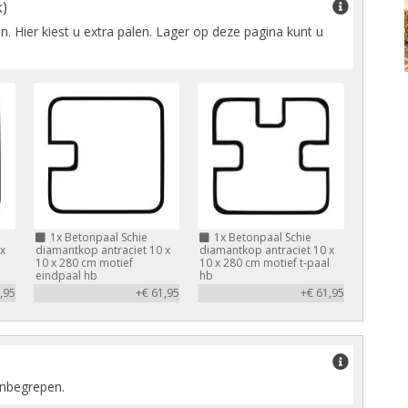
)
. Hier kiest u extra palen. Lager op deze pagina kunt u
1x
Betonpaal Schie
1x
Betonpaal Schie
x
diamantkop antraciet 10 x
diamantkop antraciet 10 x
10 x 280 cm motief
10 x 280 cm motief t-paal
eindpaal hb
hb
,95
+€ 61,95
+€ 61,95
inbegrepen.