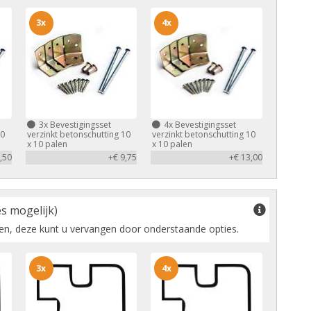
3x
4x
3x
Bevestigingsset
4x
Bevestigingsset
10
verzinkt betonschutting 10
verzinkt betonschutting 10
x 10 palen
x 10 palen
,50
+€ 9,75
+€ 13,00
s mogelijk)
pen, deze kunt u vervangen door onderstaande opties.
3x
4x