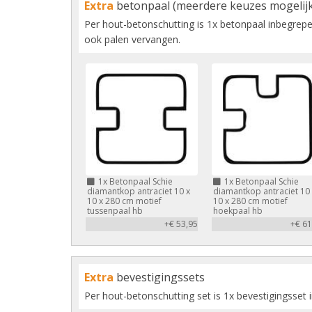
Extra
betonpaal (meerdere keuzes mogelijk
Per hout-betonschutting is 1x betonpaal inbegrepen
ook palen vervangen.
1x
Betonpaal Schie
1x
Betonpaal Schie
diamantkop antraciet 10 x
diamantkop antraciet 10 
10 x 280 cm motief
10 x 280 cm motief
tussenpaal hb
hoekpaal hb
+€ 53,95
+€ 61
Extra
bevestigingssets
Per hout-betonschutting set is 1x bevestigingsset 