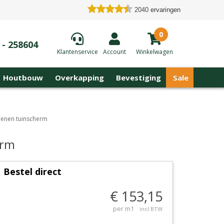
2040
ervaringen
0
 - 258604
Klantenservice
Account
Winkelwagen
Houtbouw
Overkapping
Bevestiging
Sale
grenen tuinscherm
erm
Bestel direct
€ 153,15
per m1
incl BTW