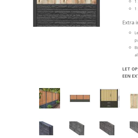
1
1
Extra 
L
pa
B
a
LET OP
EEN EX