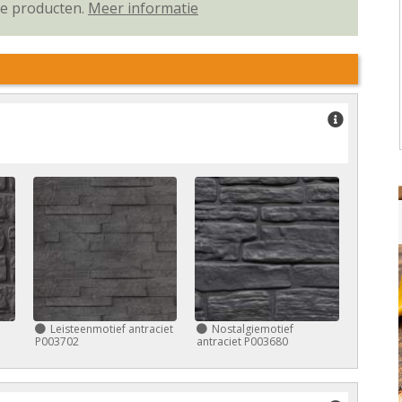
ze producten.
Meer informatie
Leisteenmotief antraciet
Nostalgiemotief
P003702
antraciet P003680