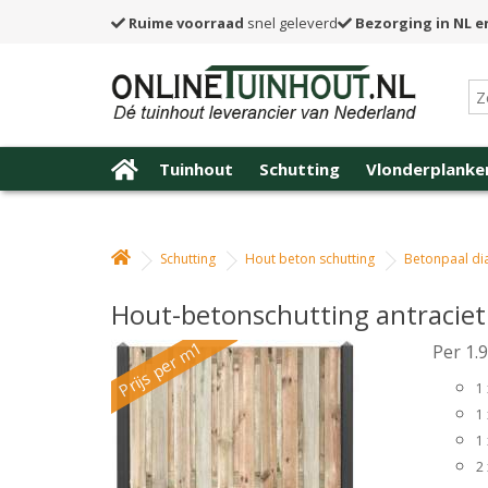
Ruime voorraad
snel geleverd
Bezorging in NL e
Tuinhout
Schutting
Vlonderplanke
Schutting
Hout beton schutting
Betonpaal di
Hout-betonschutting antraciet
Prijs per m1
Per 1.
1
1
1
2