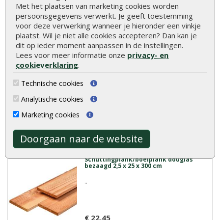
Meer info
Met het plaatsen van marketing cookies worden
persoonsgegevens verwerkt. Je geeft toestemming
voor deze verwerking wanneer je hieronder een vinkje
plaatst. Wil je niet alle cookies accepteren? Dan kan je
Tuinplank douglas bezaagd 2,5 x 25 x
dit op ieder moment aanpassen in de instellingen.
500 cm
Lees voor meer informatie onze
privacy- en
..
cookieverklaring
.
Technische cookies
€ 32,95
Analytische cookies
Marketing cookies
Meer info
Doorgaan naar de website
Schuttingplank/boeiplank douglas
bezaagd 2,5 x 25 x 300 cm
..
€ 22,45