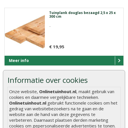
Tuinplank douglas bezaagd 2,5 x 25 x
300 cm
..
€ 19,95
Meer info
Informatie over cookies
Tuinplank douglas bezaagd 2,5 x 25 x
400 cm
Onze website,
Onlinetuinhout.nl
, maakt gebruik van
..
cookies en daarmee vergelijkbare technieken.
Onlinetuinhout.nl
gebruikt functionele cookies om het
gedrag van websitebezoekers na te gaan en de
website aan de hand van deze gegevens te
€ 26,95
verbeteren. Daarnaast plaatsen derden marketing
cookies om gepersonaliseerde advertenties te tonen.