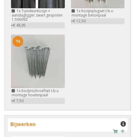
1x
Tuindeurkozijn +
1x
Kozijnplugset t.b.v.
aanslagligger zwart gespoten
montage betonpaal
1.59009Z
+€ 12,50
+€ 48,95
1x
1x
Kozijnschroefset t.b.v.
montage houtenpaal
+€ 7,50
Bijwerken