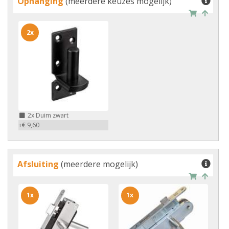
Ophanging
(meerdere keuzes mogelijk)
2x
2x
Duim zwart
+€ 9,60
Afsluiting
(meerdere mogelijk)
1x
1x