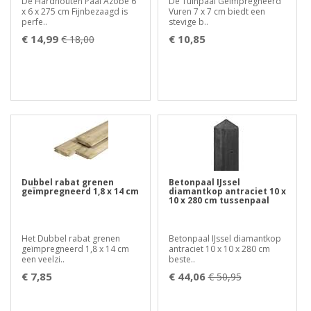
De Hardhouten Paal Azobé 6
De Tuinpaal Geïmpregneerd
x 6 x 275 cm Fijnbezaagd is
Vuren 7 x 7 cm biedt een
perfe..
stevige b..
€ 14,99
€ 10,85
€ 18,00
Dubbel rabat grenen
Betonpaal IJssel
geïmpregneerd 1,8 x 14 cm
diamantkop antraciet 10 x
10 x 280 cm tussenpaal
Het Dubbel rabat grenen
Betonpaal IJssel diamantkop
geïmpregneerd 1,8 x 14 cm
antraciet 10 x 10 x 280 cm
een veelzi..
beste..
€ 7,85
€ 44,06
€ 50,95