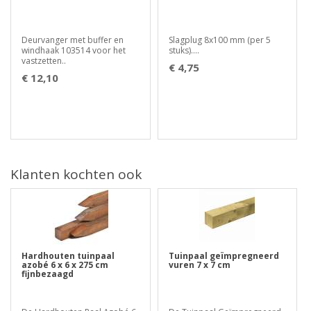
Deurvanger met buffer en
Slagplug 8x100 mm (per 5
windhaak 103514 voor het
stuks)....
vastzetten..
€ 4,75
€ 12,10
Klanten kochten ook
Hardhouten tuinpaal
Tuinpaal geïmpregneerd
azobé 6 x 6 x 275 cm
vuren 7 x 7 cm
fijnbezaagd