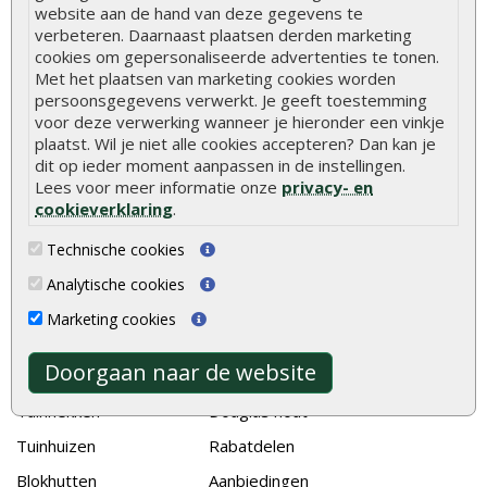
Hoe betonpaal plaatsen
website aan de hand van deze gegevens te
verbeteren. Daarnaast plaatsen derden marketing
Hoe schutting plaatsen
cookies om gepersonaliseerde advertenties te tonen.
De 9 beste tuinschermen van Onlinetuinhout.nl
Met het plaatsen van marketing cookies worden
persoonsgegevens verwerkt. Je geeft toestemming
Stijlvolle houtsoorten voor in de tuin
voor deze verwerking wanneer je hieronder een vinkje
plaatst. Wil je niet alle cookies accepteren? Dan kan je
Duurzame tuin
dit op ieder moment aanpassen in de instellingen.
Welke palen voor een schapenhek
Lees voor meer informatie onze
privacy- en
cookieverklaring
.
Alle populaire categorieën
Technische cookies
Tuinhout
Tuindeuren
Analytische cookies
Schutting
Tuinschermen
Marketing cookies
Vlonderplanken
Schuttingplanken
Doorgaan naar de website
Tuinpalen
Steigerplanken
Tuinhekken
Douglas hout
Tuinhuizen
Rabatdelen
Blokhutten
Aanbiedingen