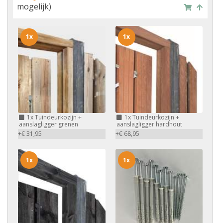
mogelijk)
1x
1x
1x
Tuindeurkozijn +
1x
Tuindeurkozijn +
aanslagligger grenen
aanslagligger hardhout
+€ 31,95
+€ 68,95
1x
1x