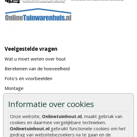
Veelgestelde vragen
Wat u moet weten over hout
Berekenen van de hoeveelheid
Foto's en voorbeelden
Montage
Gekeurd hout
Informatie over cookies
De fundering van een vlonder leggen
Onze website,
Onlinetuinhout.nl
, maakt gebruik van
Hoe zelf een houten overkapping maken
cookies en daarmee vergelijkbare technieken.
Hoe zelf een vlonder leggen
Onlinetuinhout.nl
gebruikt functionele cookies om het
gedrag van websitebezoekers na te gaan en de