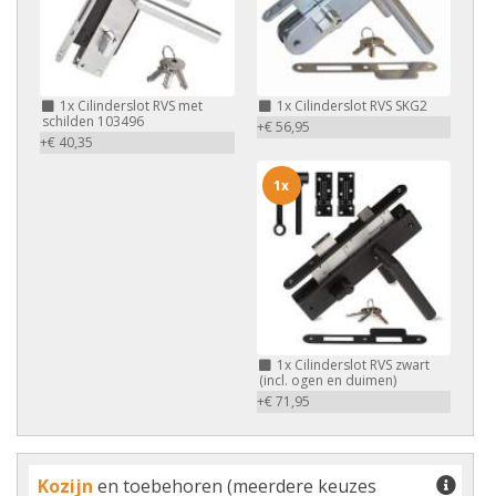
1x
Cilinderslot RVS met
1x
Cilinderslot RVS SKG2
schilden 103496
+€ 56,95
+€ 40,35
1x
1x
Cilinderslot RVS zwart
(incl. ogen en duimen)
+€ 71,95
Kozijn
en toebehoren (meerdere keuzes