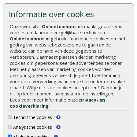
Hoe betonpaal plaatsen
Informatie over cookies
Hoe schutting plaatsen
De 9 beste tuinschermen van Onlinetuinhout.nl
Onze website,
Onlinetuinhout.nl
, maakt gebruik van
cookies en daarmee vergelijkbare technieken.
Stijlvolle houtsoorten voor in de tuin
Onlinetuinhout.nl
gebruikt functionele cookies om het
Duurzame tuin
gedrag van websitebezoekers na te gaan en de
website aan de hand van deze gegevens te
Welke palen voor een schapenhek
verbeteren. Daarnaast plaatsen derden marketing
cookies om gepersonaliseerde advertenties te tonen.
Met het plaatsen van marketing cookies worden
Alle populaire categorieën
persoonsgegevens verwerkt. Je geeft toestemming
Tuinhout
Tuindeuren
voor deze verwerking wanneer je hieronder een vinkje
plaatst. Wil je niet alle cookies accepteren? Dan kan je
Schutting
Tuinschermen
dit op ieder moment aanpassen in de instellingen.
Vlonderplanken
Schuttingplanken
Lees voor meer informatie onze
privacy- en
cookieverklaring
.
Tuinpalen
Steigerplanken
Technische cookies
Tuinhekken
Douglas hout
Analytische cookies
Tuinhuizen
Rabatdelen
Marketing cookies