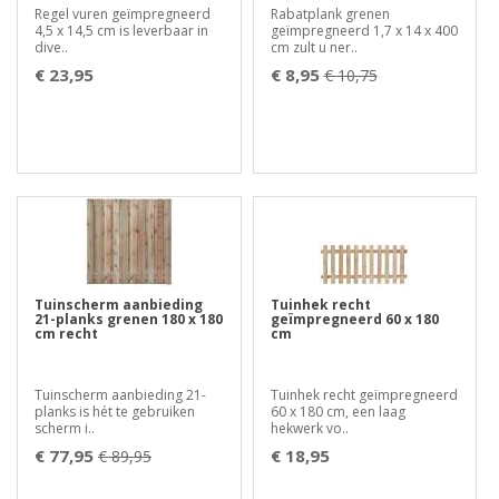
Regel vuren geïmpregneerd
Rabatplank grenen
4,5 x 14,5 cm is leverbaar in
geïmpregneerd 1,7 x 14 x 400
dive..
cm zult u ner..
€ 23,95
€ 8,95
€ 10,75
Tuinscherm aanbieding
Tuinhek recht
21-planks grenen 180 x 180
geïmpregneerd 60 x 180
cm recht
cm
Tuinscherm aanbieding 21-
Tuinhek recht geïmpregneerd
planks is hét te gebruiken
60 x 180 cm, een laag
scherm i..
hekwerk vo..
€ 77,95
€ 18,95
€ 89,95