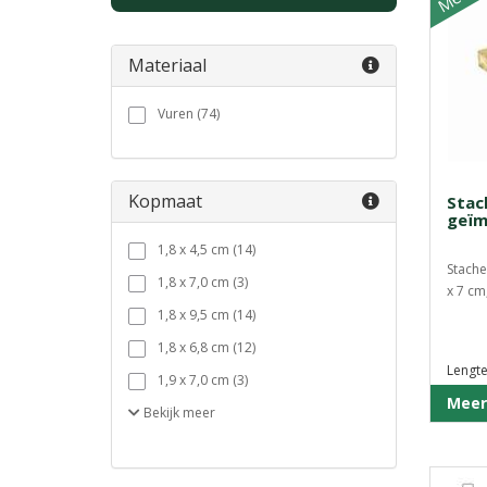
Materiaal
Vuren (74)
Kopmaat
Stac
geïm
1,8 x 4,5 cm (14)
Stache
1,8 x 7,0 cm (3)
x 7 cm,
1,8 x 9,5 cm (14)
1,8 x 6,8 cm (12)
Lengte
1,9 x 7,0 cm (3)
Meer
Bekijk
meer