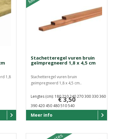
Stachetteregel vuren bruin
cm
geïmpregneerd 1,8 x 4,5 cm
rd 1,8
Stachetteregel vuren bruin
geïmpregneerd 1,8 x 4,5 cm..
Lengtes (cm): 180 210 240 270 300 330 360
€ 3,50
390 420 450 480 510 540
Meer info