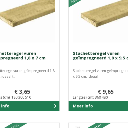
hetteregel vuren
Stachetteregel vuren
pregneerd 1,8 x 7 cm
geïmpregneerd 1,8 x 9,5 
tteregel vuren geïmpregneerd 1,8
Stachetteregel vuren geïmpregnee
 ideaal t..
x 9,5 cm, ideaal..
€ 3,65
€ 9,65
s (cm): 180 300 510
Lengtes (cm): 360 480
 info
Meer info