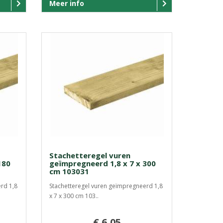
Meer info
Stachetteregel vuren
180
geïmpregneerd 1,8 x 7 x 300
cm 103031
rd 1,8
Stachetteregel vuren geïmpregneerd 1,8
x 7 x 300 cm 103..
€ 6,05