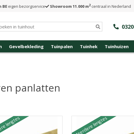
2
n BE
eigen bezorgservice
Showroom 11.000 m
centraal in Nederland
0320
n
Gevelbekleding
Tuinpalen
Tuinhek
Tuinhuizen
en panlatten
re lengtes
Meerdere lengtes