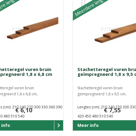
re lengtes
Meerdere lengtes
hetteregel vuren bruin
Stachetteregel vuren bru
pregneerd 1,8 x 6,8 cm
geïmpregneerd 1,8 x 9,5 
tteregel vuren bruin
Stachetteregel vuren bruin
egneerd 1,8 x 6,8 cm..
geïmpregneerd 1,8 x 9,5 cm..
s (cm): 210 240 270 300 330 360 390
Lengtes (cm): 210 240 270 300 33
€ 6,10
€ 7,55
0 480 510 540
420 450 480 510 540
 info
Meer info