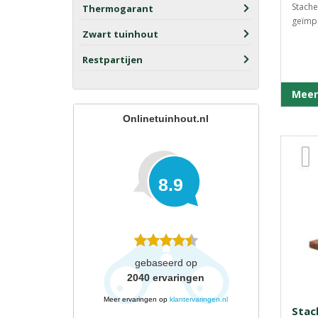
Stache
Thermogarant
geïmpr
Zwart tuinhout
Restpartijen
Meer
Onlinetuinhout.nl
8.9
gebaseerd op
2040
ervaringen
Meer ervaringen op
klantervaringen.nl
Stac