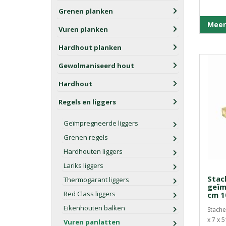
Grenen planken
Meer
Vuren planken
Hardhout planken
Gewolmaniseerd hout
Hardhout
Regels en liggers
Geïmpregneerde liggers
Grenen regels
Hardhouten liggers
Lariks liggers
Stac
Thermogarant liggers
geïm
Red Class liggers
cm 1
Eikenhouten balken
Stache
x 7 x 
Vuren panlatten