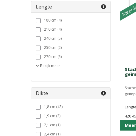
Meerde
Lengte
180 cm (4)
210 cm (4)
240 cm (5)
250 cm (2)
270 cm (5)
Bekijk
meer
Stac
geïm
Stache
Dikte
geïmpr
1,8 cm (43)
Lengte
1,9 cm (3)
420 45
2,1 cm (1)
Meer
2,4 cm (1)