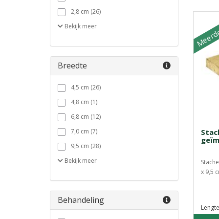
2,8 cm (26)
Meerde
Bekijk
meer
Breedte
4,5 cm (26)
4,8 cm (1)
6,8 cm (12)
7,0 cm (7)
Stac
geïm
9,5 cm (28)
Bekijk
meer
Stache
x 9,5 c
Behandeling
Lengte