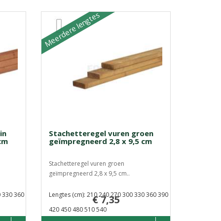
Meerdere lengtes
in
Stachetteregel vuren groen
cm
geïmpregneerd 2,8 x 9,5 cm
Stachetteregel vuren groen
geïmpregneerd 2,8 x 9,5 cm..
0 330 360
Lengtes (cm): 210 240 270 300 330 360 390
€ 7,35
420 450 480 510 540