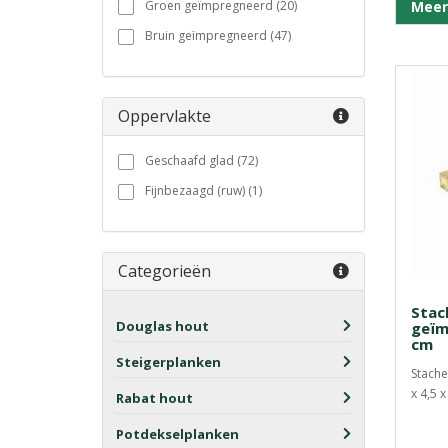
Groen geïmpregneerd (20)
Meer
Bruin geïmpregneerd (47)
Oppervlakte
Geschaafd glad (72)
Fijnbezaagd (ruw) (1)
Categorieën
Stac
Douglas hout
geïm
cm
Steigerplanken
Stache
x 4,5 x
Rabat hout
Potdekselplanken