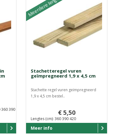
Meerdere lengtes
in
Stachetteregel vuren
cm
geïmpregneerd 1,9 x 4,5 cm
Stachette regel vuren geïmpregneerd
1,9 x 4,5 cm bestel..
0 360 390
€ 5,50
Lengtes (cm): 360 390 420
Meer info