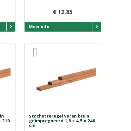
€ 12,85
Meer info
in
Stachetteregel vuren bruin
x 210
geïmpregneerd 1,8 x 4,5 x 240
cm