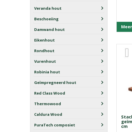
Veranda hout
Beschoeiing
Meer
Damwand hout
Eikenhout
Rondhout
Vurenhout
Robinia hout
Geïmpregneerd hout
Red Class Wood
Thermowood
Caldura Wood
Stac
geïm
PuraTech composiet
cm