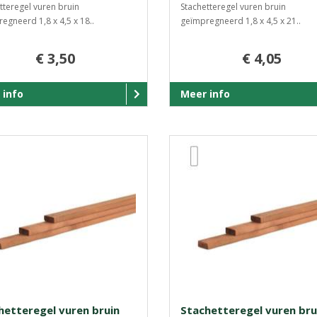
tteregel vuren bruin
Stachetteregel vuren bruin
egneerd 1,8 x 4,5 x 18..
geïmpregneerd 1,8 x 4,5 x 21..
€ 3,50
€ 4,05
 info
Meer info
hetteregel vuren bruin
Stachetteregel vuren bru