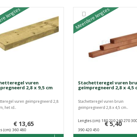
re lengtes
Meerdere lengtes
hetteregel vuren
Stachetteregel vuren bru
pregneerd 2,8 x 9,5 cm
geïmpregneerd 2,8 x 4,5 
tteregel vuren geïmpregneerd 2,8
Stachetteregel vuren bruin
m, het id..
geïmpregneerd 2,8 x 4,5 cm..
Lengtes (cm): 180 210 240 270 30
€ 13,65
€ 5,40
s (cm): 360 480
390 420 450