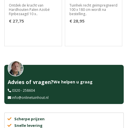
Ontdek de kracht van
Tuinhek recht geïmpregneerd
Hardhouten Palen Azobé
100 x 180 cm wordt na
Fijnbezaagd 10 x..
bestelling..
€ 27,75
€ 28,95
Advies of vragen?
We helpen u graag
0320 - 258604
info@onlinetuinhout.nl
Scherpe prijzen
Snelle levering