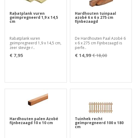
Rabatplank vuren
Hardhouten tuinpaal
geïmpregneerd 1,9 x 14,5
azobé 6 x 6 x 275 cm
cm
fijnbezaagd
Rabatplank vuren
De Hardhouten Paal Azobé 6
geïmpregneerd 1,9 x 14,5 cm,
x 6 x 275 cm Fijnbezaagd is
zeer stevige r..
perfe..
€ 7,95
€ 14,99
€ 18,00
Hardhouten palen Azobé
Tuinhek recht
fijnbezaagd 10 x 10 cm
geïmpregneerd 100 x 180
cm