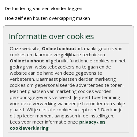
De fundering van een vlonder leggen
Hoe zelf een houten overkapping maken
Hoe zelf een vlonder leggen
Informatie over cookies
Hoe betonpaal plaatsen
Onze website,
Onlinetuinhout.nl
, maakt gebruik van
Hoe schutting plaatsen
cookies en daarmee vergelijkbare technieken.
De 9 beste tuinschermen van Onlinetuinhout.nl
Onlinetuinhout.nl
gebruikt functionele cookies om het
gedrag van websitebezoekers na te gaan en de
Stijlvolle houtsoorten voor in de tuin
website aan de hand van deze gegevens te
Duurzame tuin
verbeteren. Daarnaast plaatsen derden marketing
cookies om gepersonaliseerde advertenties te tonen.
Welke palen voor een schapenhek
Met het plaatsen van marketing cookies worden
persoonsgegevens verwerkt. Je geeft toestemming
voor deze verwerking wanneer je hieronder een vinkje
Alle populaire categorieën
plaatst. Wil je niet alle cookies accepteren? Dan kan je
Tuinhout
Tuindeuren
dit op ieder moment aanpassen in de instellingen.
Lees voor meer informatie onze
privacy- en
Schutting
Tuinschermen
cookieverklaring
.
Vlonderplanken
Schuttingplanken