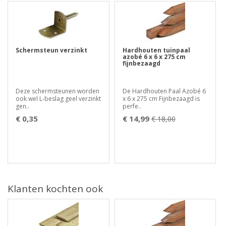
Schermsteun verzinkt
Hardhouten tuinpaal
azobé 6 x 6 x 275 cm
fijnbezaagd
Deze schermsteunen worden
De Hardhouten Paal Azobé 6
ook wel L-beslag geel verzinkt
x 6 x 275 cm Fijnbezaagd is
gen..
perfe..
€ 0,35
€ 14,99
€ 18,00
Klanten kochten ook